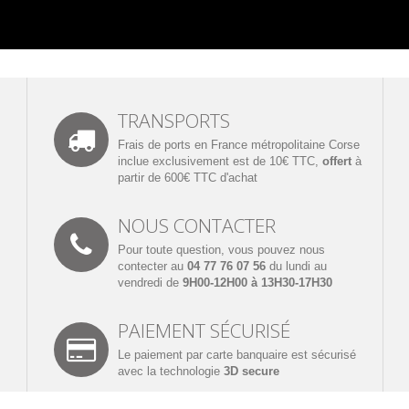
TRANSPORTS
Frais de ports en France métropolitaine Corse
inclue exclusivement est de 10€ TTC,
offert
à
partir de 600€ TTC d'achat
NOUS CONTACTER
Pour toute question, vous pouvez nous
contecter au
04 77 76 07 56
du lundi au
vendredi de
9H00-12H00 à 13H30-17H30
PAIEMENT SÉCURISÉ
Le paiement par carte banquaire est sécurisé
avec la technologie
3D secure