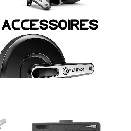
POUR LE TRAVAIL
Rapide à monter et recharger, l'assistance électrique fournit une solution opti