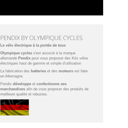
PENDIX BY OLYMPIQUE CYCLES
Le vélo électrique à la portée de tous
Olympique cycles
s'est associé à la marque
allemande
Pendix
pour vous proposer des Kits vélos
électriques haut de gamme et simple d’utilisation
La fabrication des
batteries
et des
moteurs
est faite
en Allemagne.
Pendix
développe
et
confectionne ses
marchandises
afin de vous proposer des produits de
meilleure qualité et robustes.